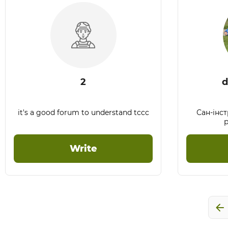
2
d
it's a good forum to understand tccc
Сан-інструктор 
Write