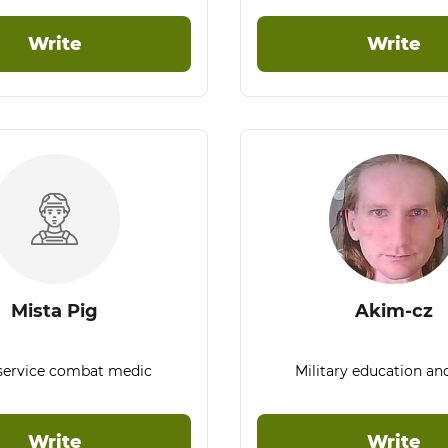
Write
Write
Mista Pig
Akim-cz
 service combat medic
Military education an
Write
Write