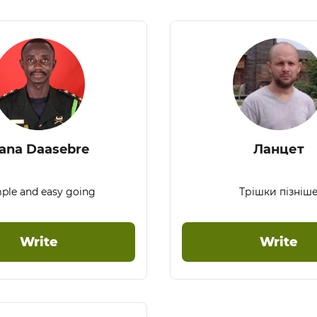
ana Daasebre
Ланцет
ple and easy going
Трішки пізніш
Write
Write