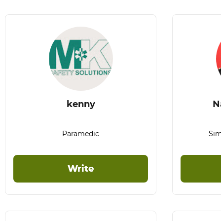
kenny
N
Paramedic
Sim
Write