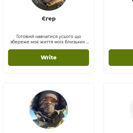
Єгер
Готовий навчатися усього що
збереже моє життя моїх близьких і
побратимів.
Write