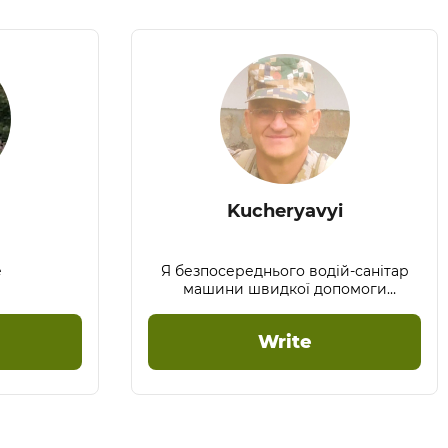
Kucheryavyi
е
Я безпосереднього водій-санітар
машини швидкої допомоги
батальону ЗСУ.
Write