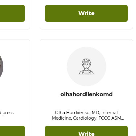
relacionados a sobrevivência na selva,
busca, resgate e salvamento.
Write
olhahordiienkomd
d press
Olha Hordiienko, MD, Internal
Medicine, Cardiology. TCCC ASM
Instructor.
Write