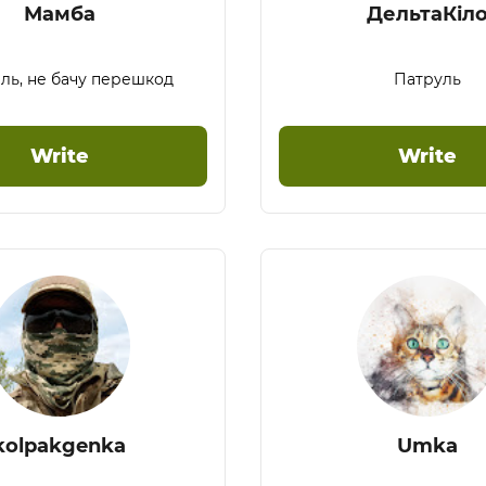
Мамба
ДельтаКіл
іль, не бачу перешкод
Патруль
Write
Write
kolpakgenka
Umka