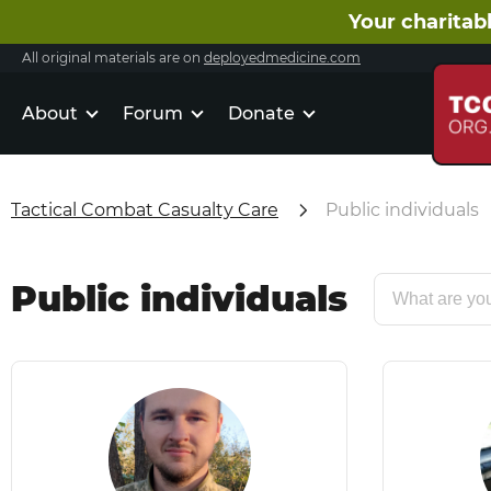
Your charitabl
All original materials are on
deployedmedicine.com
About
Forum
Donate
Tactical Combat Casualty Care
Public individuals
Public individuals