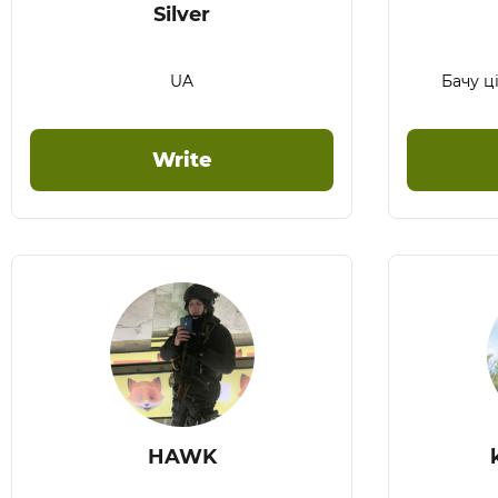
Silver
UA
Бачу ц
Write
HAWK