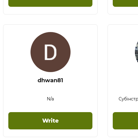
dhwan81
N/a
Субінст
Write