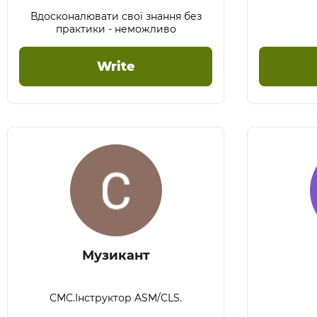
Вдосконалювати свої знання без
практики - неможливо
Write
Музикант
СМС.Інструктор ASM/CLS.