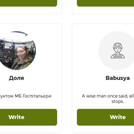
Доля
Babusya
руктом МБ Госпітальєри
A wise man once said, al
stops.
Write
Write