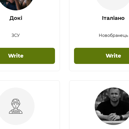
Докі
Італіaно
ЗСУ
Новобранець
Write
Write