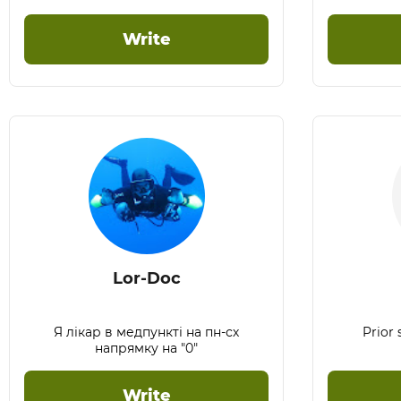
Write
Lor-Doc
Я лікар в медпункті на пн-сх
Prior
напрямку на "0"
Write