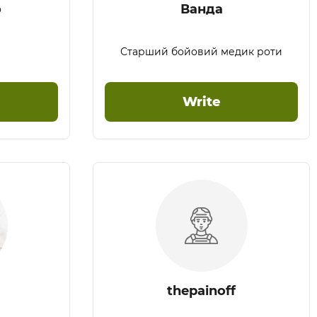
о
Ванда
Старший бойовий медик роти
Write
thepainoff