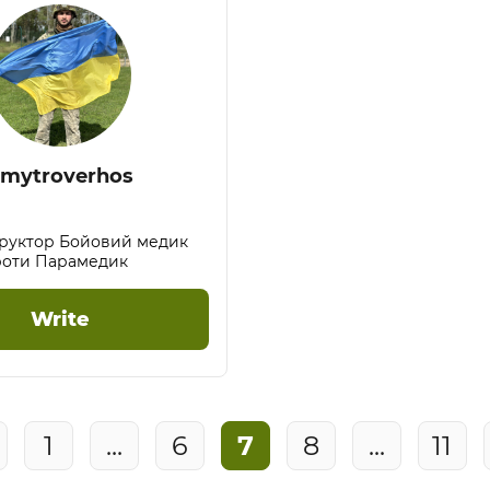
mytroverhos
Бойовий медик
роти Парамедик
Write
1
...
6
7
8
...
11