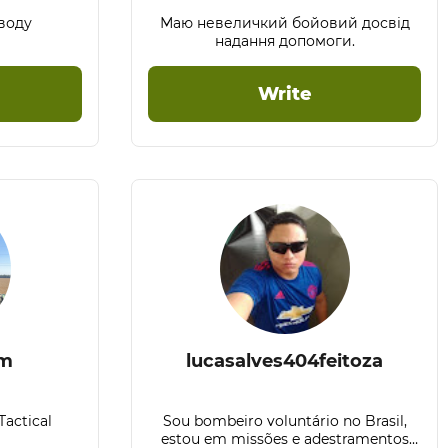
воду
Маю невеличкий бойовий досвід
надання допомоги.
Write
om
lucasalves404feitoza
actical
Sou bombeiro voluntário no Brasil,
estou em missões e adestramentos