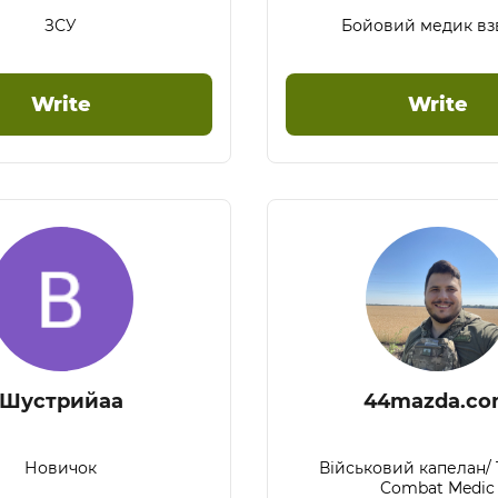
ЗСУ
Бойовий медик вз
Write
Write
Шустрийaa
44mazda.c
Новичок
Військовий капелан/ T
Combat Medic