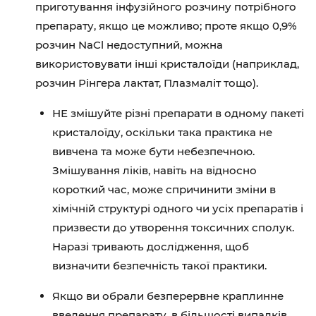
приготування інфузійного розчину потрібного
препарату, якщо це можливо; проте якщо 0,9%
розчин NaCl недоступний, можна
використовувати інші кристалоїди (наприклад,
розчин Рінгера лактат, Плазмаліт тощо).
НЕ змішуйте різні препарати в одному пакеті
кристалоїду, оскільки така практика не
вивчена та може бути небезпечною.
Змішування ліків, навіть на відносно
короткий час, може спричинити зміни в
хімічній структурі одного чи усіх препаратів і
призвести до утворення токсичних сполук.
Наразі тривають дослідження, щоб
визначити безпечність такої практики.
Якщо ви обрали безперервне краплинне
введення препарату, в більшості випадків