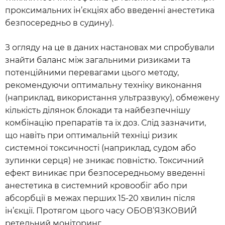
проксимальних ін’єкціях або введенні анестетика
безпосередньо в судину).
З огляду на це в даних настановах ми спробували
знайти баланс між загальними ризиками та
потенційними перевагами цього методу,
рекомендуючи оптимальну техніку виконання
(наприклад, використання ультразвуку), обмежену
кількість ділянок блокади та найбезпечнішу
комбінацію препаратів та їх доз. Слід зазначити,
що навіть при оптимальній техніці ризик
системної токсичності (наприклад, судом або
зупинки серця) не зникає повністю. Токсичний
ефект виникає при безпосередньому введенні
анестетика в системний кровообіг або при
абсорбції в межах перших 15-20 хвилин після
ін’єкції. Протягом цього часу ОБОВ’ЯЗКОВИЙ
ретельний моніторинг.