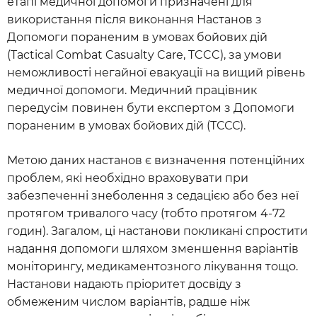
етапі медичної допомоги призначені для
використання після виконання Настанов з
Допомоги пораненим в умовах бойових дій
(Tactical Combat Casualty Care, TCCC), за умови
неможливості негайної евакуації на вищий рівень
медичної допомоги. Медичний працівник
передусім повинен бути експертом з Допомоги
пораненим в умовах бойових дій (ТССС).
Метою даних настанов є визначення потенційних
проблем, які необхідно враховувати при
забезпеченні знеболення з седацією або без неї
протягом тривалого часу (тобто протягом 4-72
годин). Загалом, ці настанови покликані спростити
надання допомоги шляхом зменшення варіантів
моніторингу, медикаментозного лікування тощо.
Настанови надають пріоритет досвіду з
обмеженим числом варіантів, радше ніж