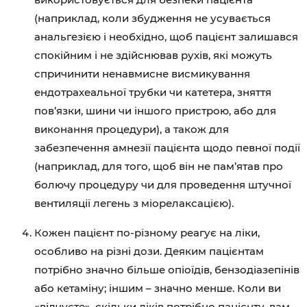
(наприклад, коли збудження не усувається
анальгезією і необхідно, щоб пацієнт залишався
спокійним і не здійснював рухів, які можуть
спричинити ненавмисне висмикування
ендотрахеальної трубки чи катетера, зняття
пов’язки, шини чи іншого пристрою, або для
виконання процедури), а також для
забезпечення амнезії пацієнта щодо певної події
(наприклад, для того, щоб він не пам’ятав про
болючу процедуру чи для проведення штучної
вентиляції легень з міорелаксацією).
Кожен пацієнт по-різному реагує на ліки,
особливо на різні дози. Деяким пацієнтам
потрібно значно більше опіоїдів, бензодіазепінів
або кетаміну; іншим – значно менше. Коли ви
«відчуєте», скільки ліків потрібно пацієнту, вам