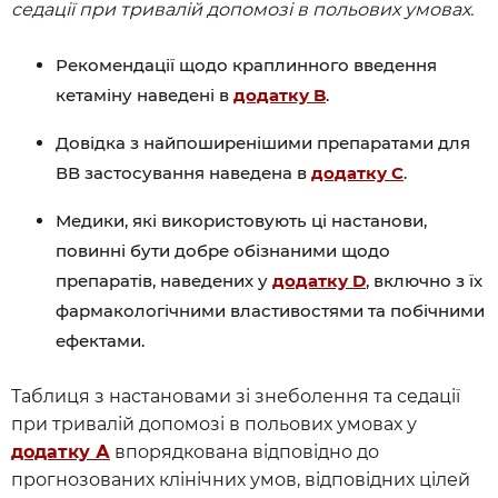
седації при тривалій допомозі в польових умовах.
Рекомендації щодо краплинного введення
кетаміну наведені в
додатку B
.
Довідка з найпоширенішими препаратами для
ВВ застосування наведена в
додатку C
.
Медики, які використовують ці настанови,
повинні бути добре обізнаними щодо
препаратів, наведених у
додатку D
, включно з їх
фармакологічними властивостями та побічними
ефектами.
Таблиця з настановами зі знеболення та седації
при тривалій допомозі в польових умовах у
додатку А
впорядкована відповідно до
прогнозованих клінічних умов, відповідних цілей