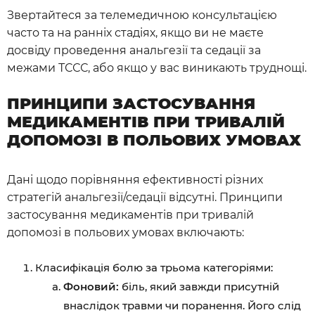
Звертайтеся за телемедичною консультацією
часто та на ранніх стадіях, якщо ви не маєте
досвіду проведення анальгезії та седації за
межами ТССС, або якщо у вас виникають труднощі.
ПРИНЦИПИ ЗАСТОСУВАННЯ
МЕДИКАМЕНТІВ ПРИ ТРИВАЛІЙ
ДОПОМОЗІ В ПОЛЬОВИХ УМОВАХ
Дані щодо порівняння ефективності різних
стратегій анальгезії/седації відсутні. Принципи
застосування медикаментів при тривалій
допомозі в польових умовах включають:
Класифікація болю за трьома категоріями:
Фоновий:
біль, який завжди присутній
внаслідок травми чи поранення. Його слід