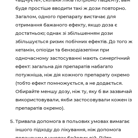
буде простіше вводити такі ж дози повторно.
Загалом, одного препарату вистачає для
отримання бажаного ефекту, якщо доза є
достатньою; однак зі збільшенням дози
збільшується ризик побічних ефектів. До того ж
кетамін, опіоїди та бензодіазепіни при
одночасному застосуванні мають синергічний
ефект: загальна дія препаратів набагато
потужніша, ніж дія кожного препарату окремо
(тобто ефект помножується, а не додається.
Обирайте меншу дозу, ніж ту, яку б ви зазвичай
використовували, якби застосовували кожен із
препаратів окремо).
Тривала допомога в польових умовах вимагає
іншого підходу до лікування, ніж допомога
пораненим в умовах бойових дій. Дійте