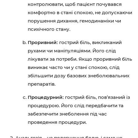
контролювати, щоб пацієнт почувався
комфортно в стані спокою, не допускаючи
порушення дихання, гемодинаміки чи
психічного стану.
Проривний:
гострий біль, викликаний
рухами чи маніпуляціями. Його слід
лікувати за потреби. Якщо проривний біль
виникає часто чи у стані спокою, слід
збільшити дозу базових знеболювальних
препаратів.
Процедурний:
гострий біль, пов’язаний із
процедурою. Його слід передбачити та
забезпечити знеболення під час
проведення процедури.
Анальгезія – це полегшення болю, і саме це