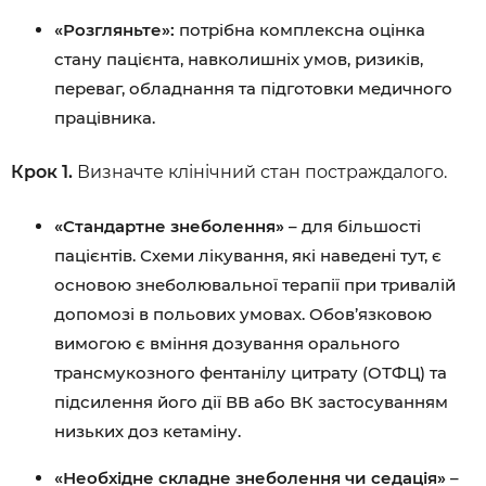
«Розгляньте»:
потрібна комплексна оцінка
стану пацієнта, навколишніх умов, ризиків,
переваг, обладнання та підготовки медичного
працівника.
Крок 1.
Визначте клінічний стан постраждалого.
«Стандартне знеболення»
– для більшості
пацієнтів. Схеми лікування, які наведені тут, є
основою знеболювальної терапії при тривалій
допомозі в польових умовах. Обов’язковою
вимогою є вміння дозування орального
трансмукозного фентанілу цитрату (ОТФЦ) та
підсилення його дії ВВ або ВК застосуванням
низьких доз кетаміну.
«Необхідне складне знеболення чи седація»
–