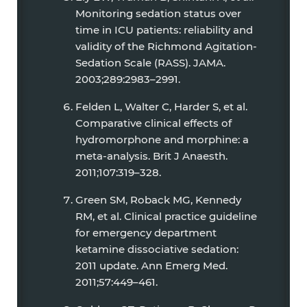
Monitoring sedation status over
time in ICU patients: reliability and
validity of the Richmond Agitation-
Sedation Scale (RASS). JAMA.
2003;289:2983–2991.
Felden L, Walter C, Harder S, et al.
Comparative clinical effects of
hydromorphone and morphine: a
meta-analysis. Brit J Anaesth.
2011;107:319–328.
Green SM, Roback MG, Kennedy
RM, et al. Clinical practice guideline
for emergency department
ketamine dissociative sedation:
2011 update. Ann Emerg Med.
2011;57:449–461.