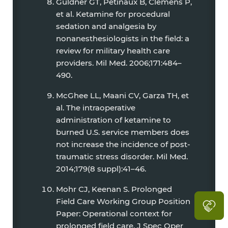
Guldner GT, Petinaux B, Clemens P,
et al. Ketamine for procedural
sedation and analgesia by
nonanesthesiologists in the field: a
review for military health care
providers. Mil Med. 2006;171:484–
490.
McGhee LL, Maani CV, Garza TH, et
al. The intraoperative
administration of ketamine to
burned U.S. service members does
not increase the incidence of post-
traumatic stress disorder. Mil Med.
2014;179(8 suppl):41–46.
Mohr CJ, Keenan S. Prolonged
Field Care Working Group Position
Paper: Operational context for
prolonged field care. J Spec Oper