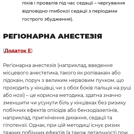
піків і провалів під час седації – чергування
відповідно глибокої седації з періодами
гострого збудження).
РЕГІОНАРНА АНЕСТЕЗІЯ
(
Додаток Е
)
Регіонарна анестезія (наприклад, введення
місцевого анестетика, такого як ропівакаїн або
лідокаїн, поруч з великим нервовим пучком, що
проходить у кінцівці, чи з обох боків пальця на руці
або нозі) – це корисна методика, здатна значно
зменшити чи усунути біль у кінцівках без ризику
побічних ефектів опіоїдів або бензодіазепінів,
наприклад, пригнічення дихання, седації та
гіпотензії. Однак, при цій методиці існує ризик
тяжких побічних ефектів (а також летальності при