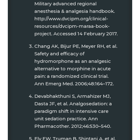
Military advanced regional
anesthesia & analgesia handbook.
http://www.dvcipm.org/clinical-
resources/dvcipm-maraa-book-
project. Accessed 14 February 2017.
Chang AK, Bijur PE, Meyer RH, et al.
Safety and efficacy of
hydromorphone as an analgesic
alternative to morphine in acute
pain: a randomized clinical trial.
Ann Emerg Med. 2006;48:164–172.
Devabhakthuni S, Armahizer MJ,
Dasta JF, et al. Analgosedation: a
paradigm shift in intensive care
unit sedation practice. Ann
Pharmacother. 2012;46:530–540.
Ely EW, Truman B, Shintani A, et al.