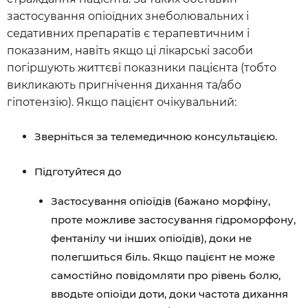
застосування опіоїдних знеболювальних і
седативних препаратів є терапевтичним і
показаним, навіть якщо ці лікарські засоби
погіршують життєві показники пацієнта (тобто
викликають пригнічення дихання та/або
гіпотензію). Якщо пацієнт очікувальний:
Зверніться за телемедичною консультацією.
Підготуйтеся до
Застосування опіоїдів (бажано морфіну,
проте можливе застосування гідроморфону,
фентанілу чи інших опіоїдів), доки не
полегшиться біль. Якщо пацієнт не може
самостійно повідомляти про рівень болю,
вводьте опіоїди доти, доки частота дихання