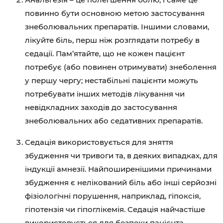
повинно бути основною метою застосування
знеболювальних препаратів. Іншими словами,
лікуйте біль, перш ніж розглядати потребу в
седації. Пам’ятайте, що не кожен пацієнт
потребує (або повинен отримувати) знеболення
у першу чергу; нестабільні пацієнти можуть
потребувати інших методів лікування чи
невідкладних заходів до застосування
знеболювальних або седативних препаратів.
Седація використовується для зняття
збудження чи тривоги та, в деяких випадках, для
індукції амнезії. Найпоширенішими причинами
збудження є нелікований біль або інші серйозні
фізіологічні порушення, наприклад, гіпоксія,
гіпотензія чи гіпоглікемія. Седація найчастіше
використовується для безпеки пацієнта