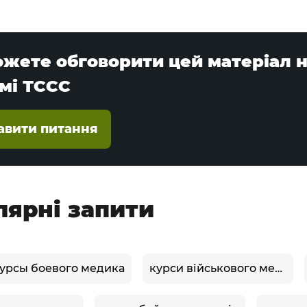
ожете обговорити цей матеріал 
мі ТССС
авити питання
лярні запити
урсы боевого медика
курси військового медика