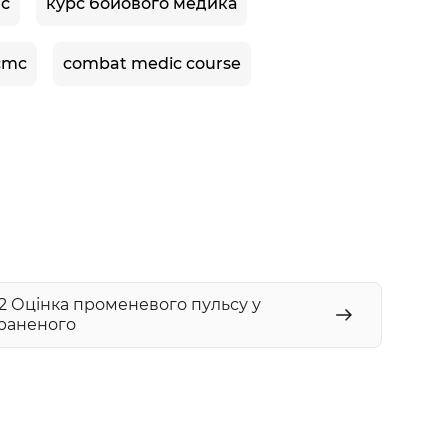
мс
курс бойового медика
cmc
combat medic course
.2 Оцінка променевого пульсу у
раненого