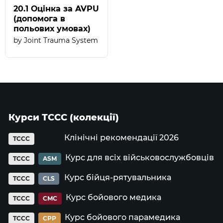
20.1 Оцінка за AVPU
(допомога в
польових умовах)
Joint Trauma System
Курси ТССС (колекції)
Клінічні рекомендації 2026
TCCC
Курс для всіх військовослужбовців
TCCC
ASM
Курс бійця-рятувальника
TCCC
CLS
Курс бойового медика
TCCC
CMC
Курс бойового парамедика
TCCC
CPP