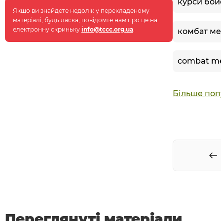
Якщо ви знайдете недолік у перекладеному
матеріалі, будь ласка, повідомте нам про це на
електронну скриньку
info@tccc.org.ua
.
комбат м
Більше поп
Переглянуті матеріали