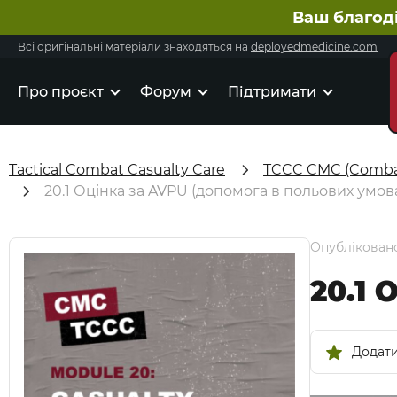
Ваш благод
Всі оригінальні матеріали знаходяться на
deployedmedicine.com
Про проєкт
Форум
Підтримати
Tactical Combat Casualty Care
TCCC CMC (Combat
20.1 Оцінка за AVPU (допомога в польових умов
Опубліковано
20.1 
Додати