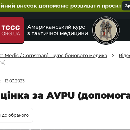
ійний внесок допоможе розвивати проєкт
З
Американський курс
з тактичної медицини
 Medic / Corpsman) - курс бойового медика
Віде
ах)
:
13.03.2023
Оцінка за AVPU (допомог
 до обраного