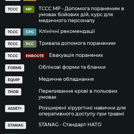
ТССС МР - Допомога пораненим в
TCCC
MP
умовах бойових дій, курс для
медичного персоналу
Клінічні рекомендації
TCCC
CPG
Тривала допомога пораненим
TCCC
PCC
Евакуація поранених
TCCC
ENROUTE
Облікові форми та бланки
FORMS
Медичне обладнання
EQUIP
Переливання крові в польових
THOR
умовах
Розширені хірургічні навички для
ASSET+
оперативного доступу при травмі
STANAG - Стандарт НАТО
STANAG