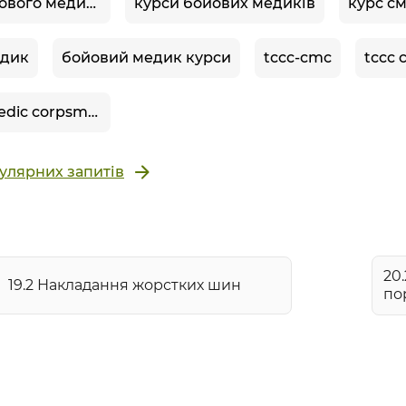
курси бойового медика
курси бойових медиків
курс с
едик
бойовий медик курси
tccc-cmc
tccc 
combat medic corpsman
улярних запитів
20
19.2 Накладання жорстких шин
по