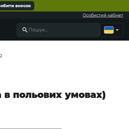
робити внесок
Особистий кабінет
о
а в польових умовах)