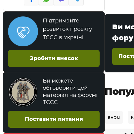
Підтримайте
Ви м
розвиток проєкту
фору
TCCC в Україні
Пост
Зробити внесок
Ви можете
обговорити цей
Попу
матеріал на форумі
ТССС
avpu
к
Поставити питання