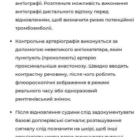
ангіографії. Розгляньте можливість виконання
ангіографії дистального відтоку перед
відновленням, щоб визначити ризик потенційної
тромбоемболії.
Контрольна артеріографія виконується за
допомогою невеликого ангіокатетера, яким
пунктують (проколюють) артерію
проксимальніше анастомозу. Швидко вводять
контрастну речовину, після чого роблять
флюороскопічні зображення в режимі
реального часу або одноразовий
рентгенівський знімок.
Після відновлення судини слід задокументувати
базові доплерівські сигнали; розташування
сигналу слід позначити на шкірі, щоб інші
спеціалісти могли легко виконувати рутинні