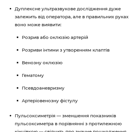
Дуплексне ультразвукове дослідження дуже
залежить від оператора, але в правильних руках
воно може виявити:
Розрив або оклюзію артерій
Розриви інтими з утворенням клаптів
Венозну оклюзію
Гематому
Псевдоаневризму
Артеріовенозну фістулу
Пульсоксиметрія — зменшення показників
пульсоксиметра в порівнянні з протилежною
кінцівкою — свідчить про значне пошкодження