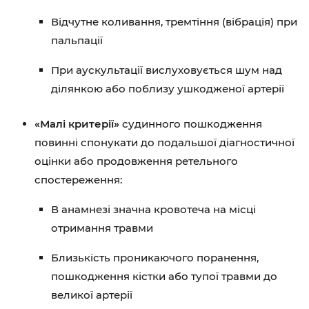
Відчутне коливання, тремтіння (вібрація) при
пальпації
При аускультації вислуховується шум над
ділянкою або поблизу ушкодженої артерії
«Малі критерії»
судинного пошкодження
повинні спонукати до подальшої діагностичної
оцінки або продовження ретельного
спостереження:
В анамнезі значна кровотеча на місці
отримання травми
Близькість проникаючого поранення,
пошкодження кістки або тупої травми до
великої артерії