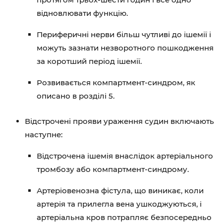
відновлювати функцію.
Периферичні нерви більш чутливі до ішемії і
можуть зазнати незворотного пошкодження
за коротший період ішемії.
Розвивається компартмент-синдром, як
описано в розділі 5.
Відстрочені прояви ураження судин включають
наступне:
Відстрочена ішемія внаслідок артеріального
тромбозу або компартмент-синдрому.
Артеріовенозна фістула, що виникає, коли
артерія та прилегла вена ушкоджуються, і
артеріальна кров потрапляє безпосередньо