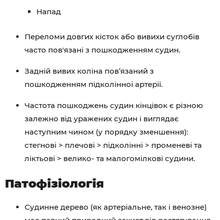
Напад
Переломи довгих кісток або вивихи суглобів
часто пов'язані з пошкодженням судин.
Задній вивих коліна пов’язаний з
пошкодженням підколінної артерії.
Частота пошкоджень судин кінцівок є різною
залежно від уражених судин і виглядає
наступним чином (у порядку зменшення):
стегнові > плечові > підколінні > променеві та
ліктьові > велико- та малогомілкові судини.
Патофізіологія
Судинне дерево (як артеріальне, так і венозне)