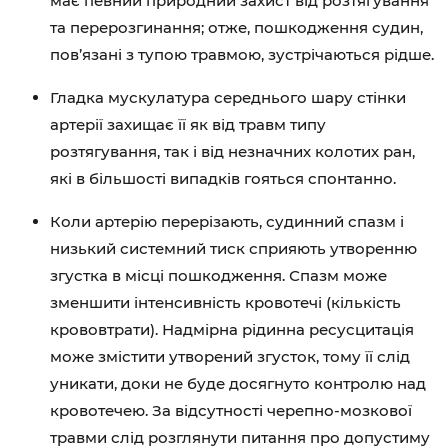
має певний природний захист від розтягування
та перерозгинання; отже, пошкодження судин,
пов’язані з тупою травмою, зустрічаються рідше.
Гладка мускулатура середнього шару стінки
артерії захищає її як від травм типу
розтягування, так і від незначних колотих ран,
які в більшості випадків гояться спонтанно.
Коли артерію перерізають, судинний спазм і
низький системний тиск сприяють утворенню
згустка в місці пошкодження. Спазм може
зменшити інтенсивність кровотечі (кількість
крововтрати). Надмірна рідинна ресусцитація
може змістити утворений згусток, тому її слід
уникати, доки не буде досягнуто контролю над
кровотечею. За відсутності черепно-мозкової
травми слід розглянути питання про допустиму