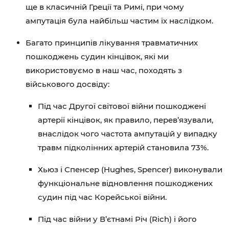
ще в класичній Греції та Римі, при чому
ампутація була найбільш частим їх наслідком.
Багато принципів лікування травматичних
пошкоджень судин кінцівок, які ми
використовуємо в наш час, походять з
військового досвіду:
Під час Другої світової війни пошкоджені
артерії кінцівок, як правило, перев’язували,
внаслідок чого частота ампутацій у випадку
травм підколінних артерій становила 73%.
Хьюз і Спенсер (Hughes, Spencer) виконували
функціональне відновлення пошкоджених
судин під час Корейської війни.
Під час війни у В’єтнамі Річ (Rich) і його