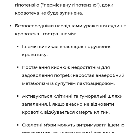
гіпотензію (“пермісивну гіпотензію”), доки
кровотеча не буде зупинена.
Безпосередніми наслідками ураження судин є
кровотеча і гостра ішемія:
Ішемія виникає внаслідок порушення
кровотоку.
Постачання кисню є недостатнім для
задоволення потреб; наростає анаеробний
метаболізм із супутнім лактоацидозом.
Активуються клітинні та гуморальні шляхи
запалення, і, якщо вчасно не відновити
кровотік, відбувається смерть клітин.
Скелетні м'язи можуть витримувати ішемію
протягом трьох-шести годин і все одно