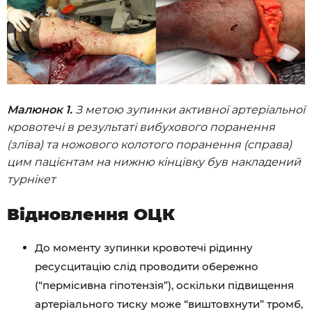
Малюнок 1.
З метою зупинки активної артеріальної
кровотечі в результаті вибухового поранення
(зліва) та ножового колотого поранення (справа)
цим пацієнтам на нижню кінцівку був накладений
турнікет
Відновлення ОЦК
До моменту зупинки кровотечі рідинну
ресусцитацію слід проводити обережно
(“пермісивна гіпотензія”), оскільки підвищення
артеріального тиску може “виштовхнути” тромб,