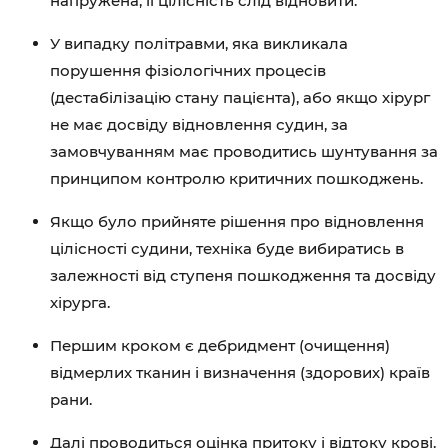
напружена, її цілісність слід відновити.
У випадку політравми, яка викликала
порушення фізіологічних процесів
(дестабілізацію стану пацієнта), або якщо хірург
не має досвіду відновлення судин, за
замовчуванням має проводитись шунтування за
принципом контролю критичних пошкоджень.
Якщо було прийняте рішення про відновлення
цілісності судини, техніка буде вибиратись в
залежності від ступеня пошкодження та досвіду
хірурга.
Першим кроком є дебридмент (очищення)
відмерлих тканин і визначення (здорових) країв
рани.
Далі проводиться оцінка притоку і відтоку крові.