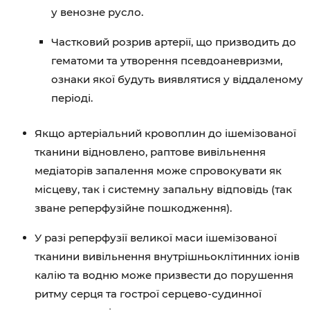
у венозне русло.
Частковий розрив артерії, що призводить до
гематоми та утворення псевдоаневризми,
ознаки якої будуть виявлятися у віддаленому
періоді.
Якщо артеріальний кровоплин до ішемізованої
тканини відновлено, раптове вивільнення
медіаторів запалення може спровокувати як
місцеву, так і системну запальну відповідь (так
зване реперфузійне пошкодження).
У разі реперфузії великої маси ішемізованої
тканини вивільнення внутрішньоклітинних іонів
калію та водню може призвести до порушення
ритму серця та гострої серцево-судинної