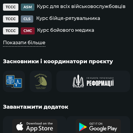
Курс для всіх військовослужбовців
TCCC
ASM
Курс бійця-рятувальника
TCCC
CLS
Курс бойового медика
TCCC
CMC
Показати більше
Засновники і координатори проєкту
Завантажити додаток