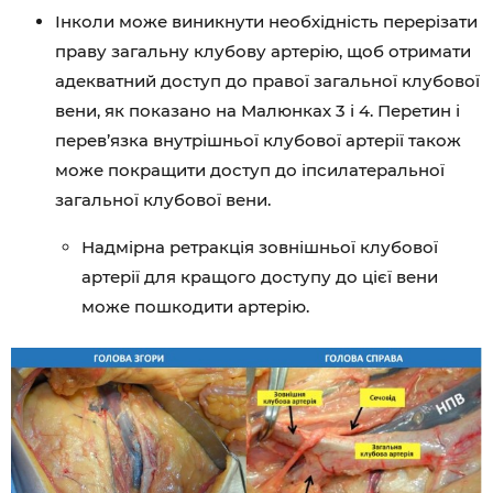
Інколи може виникнути необхідність перерізати
праву загальну клубову артерію, щоб отримати
адекватний доступ до правої загальної клубової
вени, як показано на Малюнках 3 і 4. Перетин і
перев’язка внутрішньої клубової артерії також
може покращити доступ до іпсилатеральної
загальної клубової вени.
Надмірна ретракція зовнішньої клубової
артерії для кращого доступу до цієї вени
може пошкодити артерію.