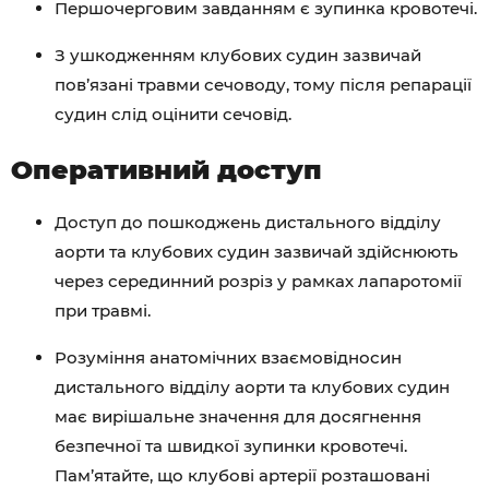
Першочерговим завданням є зупинка кровотечі.
З ушкодженням клубових судин зазвичай
пов’язані травми сечоводу, тому після репарації
судин слід оцінити сечовід.
Оперативний доступ
Доступ до пошкоджень дистального відділу
аорти та клубових судин зазвичай здійснюють
через серединний розріз у рамках лапаротомії
при травмі.
Розуміння анатомічних взаємовідносин
дистального відділу аорти та клубових судин
має вирішальне значення для досягнення
безпечної та швидкої зупинки кровотечі.
Пам’ятайте, що клубові артерії розташовані