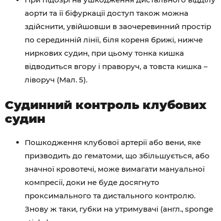
аорти та її біфуркації доступ також можна
здійснити, увійшовши в заочеревинний простір
по серединній лінії, біля кореня брижі, нижче
ниркових судин, при цьому тонка кишка
відводиться вгору і праворуч, а товста кишка –
ліворуч (Мал. 5).
Судинний контроль клубових
судин
Пошкодження клубової артерії або вени, яке
призводить до гематоми, що збільшується, або
значної кровотечі, може вимагати мануальної
компресії, доки не буде досягнуто
проксимального та дистального контролю.
Знову ж таки, губки на утримувачі (англ., sponge