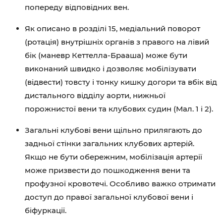
попереду відповідних вен.
Як описано в розділі 15, медіальний поворот
(ротація) внутрішніх органів з правого на лівий
бік (маневр Кеттелла-Брааша) може бути
виконаний швидко і дозволяє мобілізувати
(відвести) товсту і тонку кишку догори та вбік від
дистального відділу аорти, нижньої
порожнистої вени та клубових судин (Мал. 1 і 2).
Загальні клубові вени щільно прилягають до
задньої стінки загальних клубових артерій.
Якщо не бути обережним, мобілізація артерії
може призвести до пошкодження вени та
профузної кровотечі. Особливо важко отримати
доступ до правої загальної клубової вени і
біфуркації.