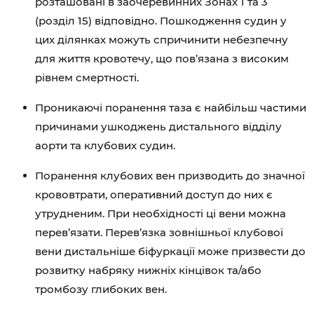
розташовані в заочеревинних Зонах 1 та 3
(розділ 15) відповідно. Пошкодження судин у
цих ділянках можуть спричинити небезпечну
для життя кровотечу, що пов’язана з високим
рівнем смертності.
Проникаючі поранення таза є найбільш частими
причинами ушкоджень дистального відділу
аорти та клубових судин.
Поранення клубових вен призводить до значної
крововтрати, оперативний доступ до них є
утрудненим. При необхідності ці вени можна
перев’язати. Перев’язка зовнішньої клубової
вени дистальніше біфуркації може призвести до
розвитку набряку нижніх кінцівок та/або
тромбозу глибоких вен.