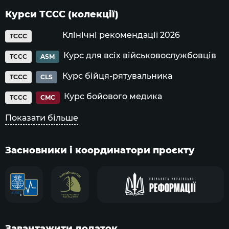
Курси ТССС (колекції)
Клінічні рекомендації 2026
TCCC
Курс для всіх військовослужбовців
TCCC
ASM
Курс бійця-рятувальника
TCCC
CLS
Курс бойового медика
TCCC
CMC
Показати більше
Засновники і координатори проєкту
Завантажити додаток