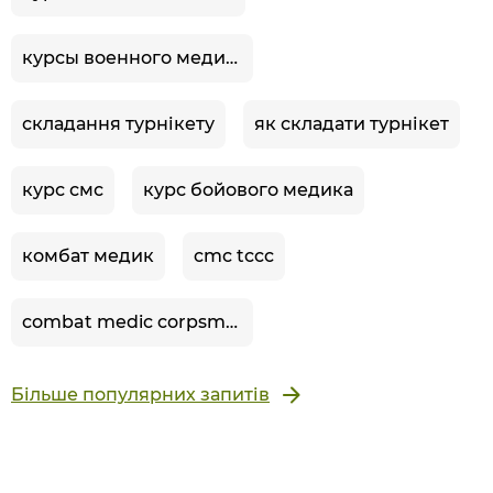
курсы военного медика
складання турнікету
як складати турнікет
курс смс
курс бойового медика
комбат медик
cmc tccc
combat medic corpsman
Більше популярних запитів