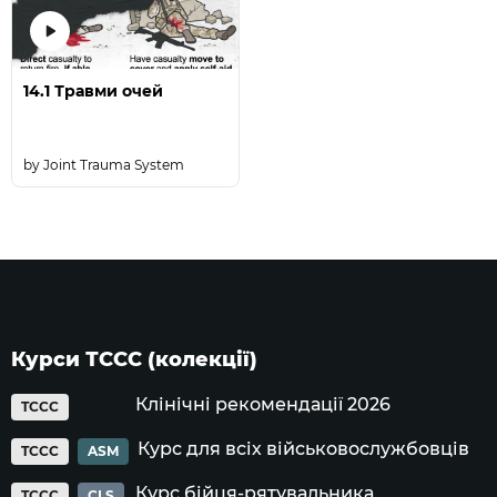
14.1 Травми очей
Joint Trauma System
Курси ТССС (колекції)
Клінічні рекомендації 2026
TCCC
Курс для всіх військовослужбовців
TCCC
ASM
Курс бійця-рятувальника
TCCC
CLS