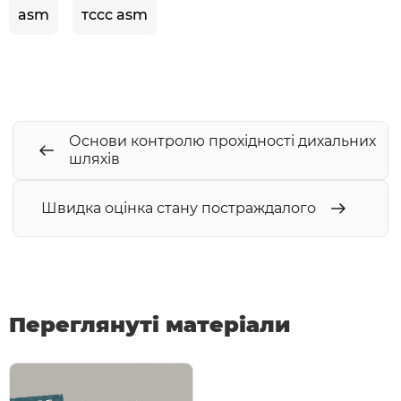
asm
тссс asm
Основи контролю прохідності дихальних
шляхів
Швидка оцінка стану постраждалого
Переглянуті матеріали