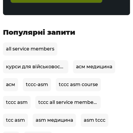
Популярні запити
all service members
курси для військовослужбовців
асм медицина
асм
tccc-asm
tccc asm course
tccc asm
tccc all service members
tcc asm
asm медицина
asm tccc