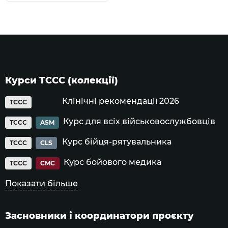
Курси ТССС (колекції)
Клінічні рекомендації 2026
TCCC
Курс для всіх військовослужбовців
TCCC
ASM
Курс бійця-рятувальника
TCCC
CLS
Курс бойового медика
TCCC
CMC
Показати більше
Засновники і координатори проєкту