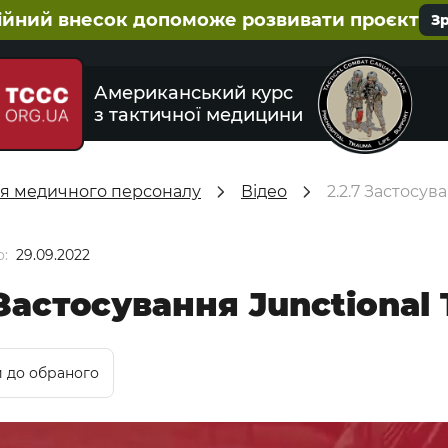
ійний внесок допоможе розвивати проєкт
З
Американський курс
з тактичної медицини
ля медичного персоналу
Відео
2.2.7 Застосув
:
29.09.2022
 Застосування Junctional 
 до обраного