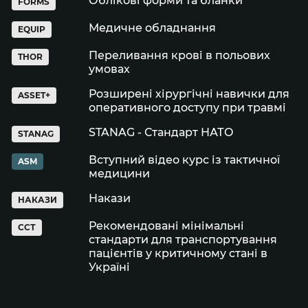
Облікові форми та бланки
FORMS
Медичне обладнання
EQUIP
Переливання крові в польових
THOR
умовах
Розширені хірургічні навички для
ASSET+
оперативного доступу при травмі
STANAG - Стандарт НАТО
STANAG
Вступний відео курс із тактичної
ASM
медицини
Накази
НАКАЗИ
Рекомендовані мінімальні
ССТ
стандарти для транспортування
пацієнтів у критичному стані в
Україні