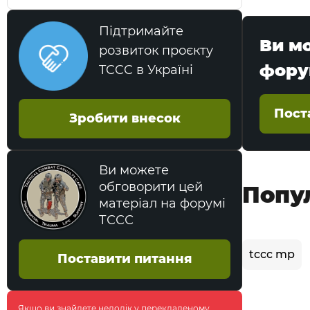
Підтримайте
Ви м
розвиток проєкту
фору
TCCC в Україні
Пост
Зробити внесок
Ви можете
обговорити цей
Попу
матеріал на форумі
ТССС
tccc mp
Поставити питання
Якщо ви знайдете недолік у перекладеному