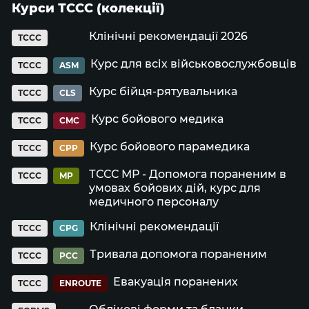
Курси ТССС (колекції)
Клінічні рекомендації 2026
TCCC
Курс для всіх військовослужбовців
TCCC
ASM
Курс бійця-рятувальника
TCCC
CLS
Курс бойового медика
TCCC
CMC
Курс бойового парамедика
TCCC
CPP
ТССС МР - Допомога пораненим в
TCCC
MP
умовах бойових дій, курс для
медичного персоналу
Клінічні рекомендації
TCCC
CPG
Тривала допомога пораненим
TCCC
PCC
Евакуація поранених
TCCC
ENROUTE