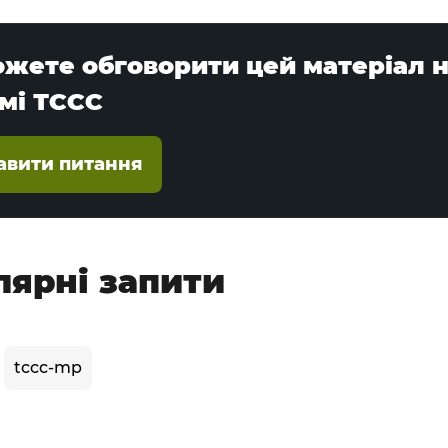
ожете обговорити цей матеріал 
мі ТССС
авити питання
лярні запити
tccc-mp