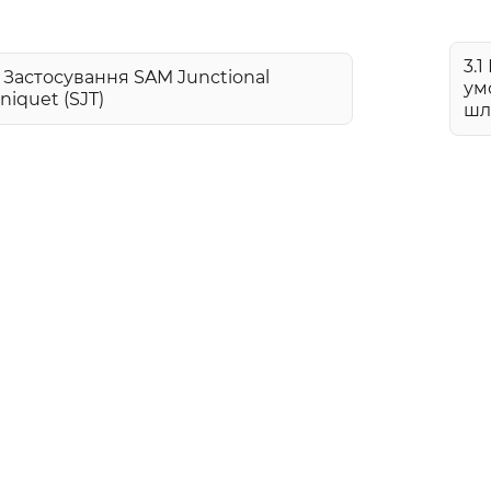
3.
6 Застосування SAM Junctional
ум
niquet (SJT)
шл