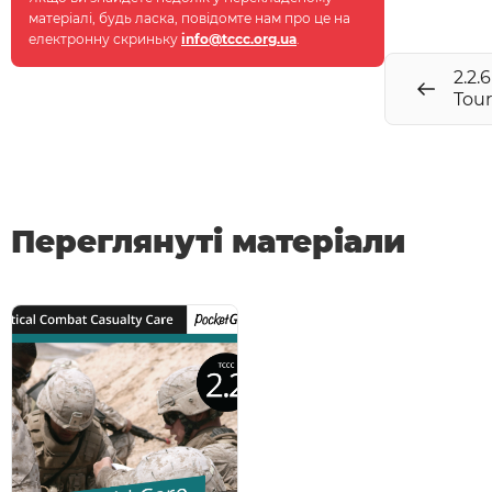
матеріалі, будь ласка, повідомте нам про це на
електронну скриньку
info@tccc.org.ua
.
2.2.
Tour
Переглянуті матеріали