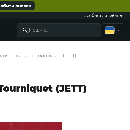
робити внесок
Особистий кабінет
ання Junctional Tourniquet (JETT)
Tourniquet (JETT)