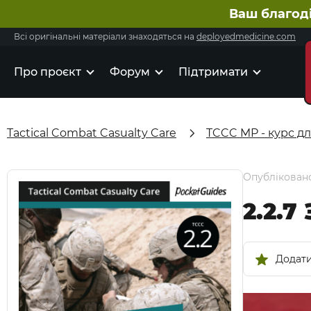
Ваш благод
Всі оригінальні матеріали знаходяться на
deployedmedicine.com
Про проєкт
Форум
Підтримати
Tactical Combat Casualty Care
TCCC MP - курс д
Опубліковано
2.2.7
Додати