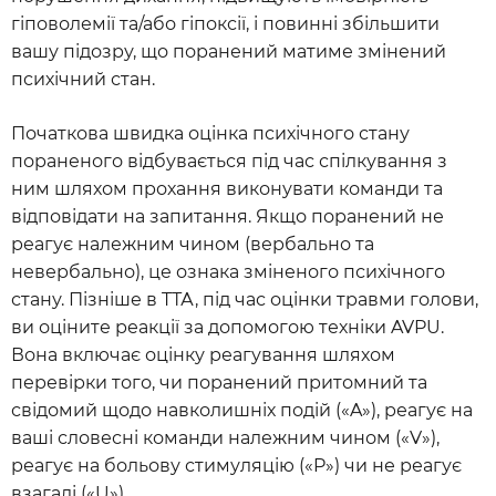
гіповолемії та/або гіпоксії, і повинні збільшити
вашу підозру, що поранений матиме змінений
психічний стан.
Початкова швидка оцінка психічного стану
пораненого відбувається під час спілкування з
ним шляхом прохання виконувати команди та
відповідати на запитання. Якщо поранений не
реагує належним чином (вербально та
невербально), це ознака зміненого психічного
стану. Пізніше в TТА, під час оцінки травми голови,
ви оціните реакції за допомогою техніки AVPU.
Вона включає оцінку реагування шляхом
перевірки того, чи поранений притомний та
свідомий щодо навколишніх подій («A»), реагує на
ваші словесні команди належним чином («V»),
реагує на больову стимуляцію («P») чи не реагує
взагалі («U»).