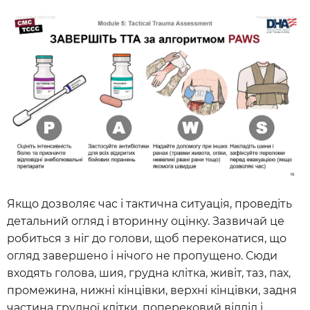
Якщо дозволяє час і тактична ситуація, проведіть
детальний огляд і вторинну оцінку. Зазвичай це
робиться з ніг до голови, щоб переконатися, що
огляд завершено і нічого не пропущено. Сюди
входять голова, шия, грудна клітка, живіт, таз, пах,
промежина, нижні кінцівки, верхні кінцівки, задня
частина грудної клітки, поперековий відділ і