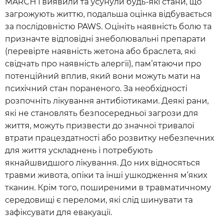
MARCH і виявили та усунули будь-які стани, що
загрожують життю, подальша оцінка відбувається
за послідовністю PAWS. Оцініть наявність болю та
призначте відповідні знеболювальні препарати
(перевірте наявність жетона або браслета, які
свідчать про наявність алергії), пам’ятаючи про
потенційний вплив, який вони можуть мати на
психічний стан пораненого. За необхідності
розпочніть лікування антибіотиками. Деякі рани,
які не становлять безпосередньої загрози для
життя, можуть призвести до значної тривалої
втрати працездатності або розвитку небезпечних
для життя ускладнень і потребують
якнайшвидшого лікування. До них відносяться
травми живота, опіки та інші ушкодження м’яких
тканин. Крім того, поширеними в травматичному
середовищі є переломи, які слід шинувати та
зафіксувати для евакуації.