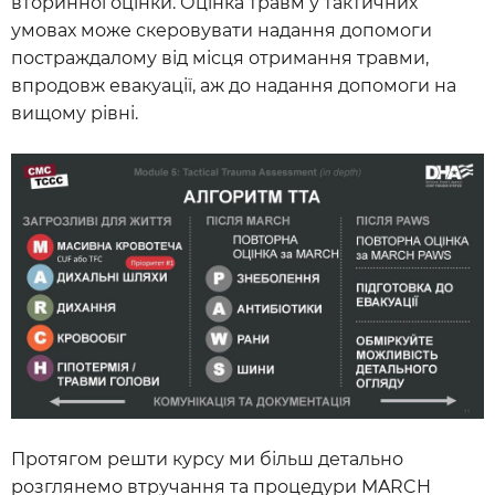
вторинної оцінки. Оцінка травм у тактичних
умовах може скеровувати надання допомоги
постраждалому від місця отримання травми,
впродовж евакуації, аж до надання допомоги на
вищому рівні.
Протягом решти курсу ми більш детально
розглянемо втручання та процедури MARCH