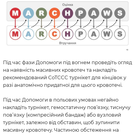
Під час фази Допомоги під вогнем проведіть огляд
на наявність масивних кровотеч та накладіть
рекомендований CoTCCC турнікет для кінцівок у
разі анатомічно придатної для цього кровотечі.
Під час Допомоги в польових умовах негайно
накладіть турнікет, гемостатичну пов’язку, тиснучу
повʼязку (компресійний бандаж) або вузловий
турнікет, залежно від обставин, щоб зупинити
масивну кровотечу. Частиною обстеження на