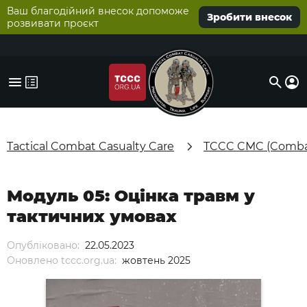
Ваш благодійний внесок допоможе
Зробити внесок
розвивати проєкт
Tactical Combat Casualty Care
TCCC CMC (Combat
Модуль 05: Оцінка травм у
тактичних умовах
Опубліковано:
22.05.2023
Оновлено tccc.org.ua:
жовтень 2025