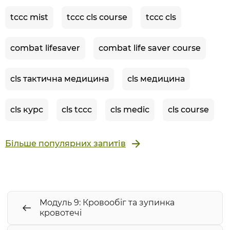
tccc mist
tccc cls course
tccc cls
combat lifesaver
combat life saver course
cls тактична медицина
cls медицина
cls курс
cls tccc
cls medic
cls course
Більше популярних запитів
Модуль 9: Кровообіг та зупинка
кровотечі