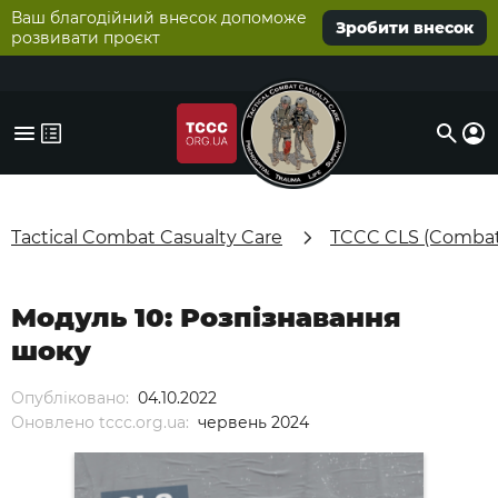
Ваш благодійний внесок допоможе
Зробити внесок
розвивати проєкт
Tactical Combat Casualty Care
TCCC CLS (Combat 
Модуль 10: Розпізнавання
шоку
Опубліковано:
04.10.2022
Оновлено tccc.org.ua:
червень 2024