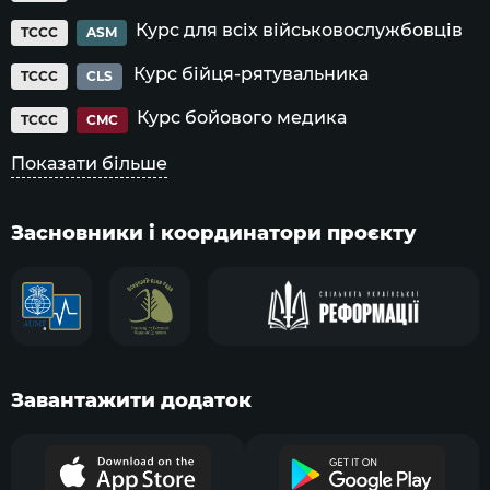
Курс для всіх військовослужбовців
TCCC
ASM
Курс бійця-рятувальника
TCCC
CLS
Курс бойового медика
TCCC
CMC
Показати більше
Засновники і координатори проєкту
Завантажити додаток