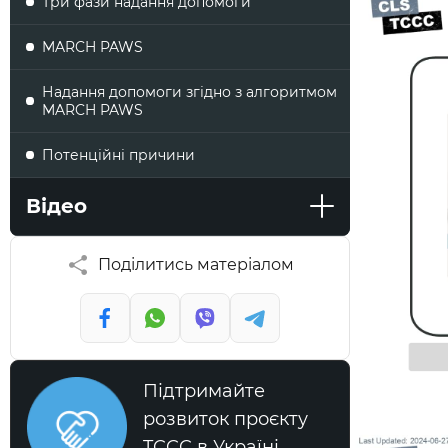
Три фази надання допомоги
MARCH PAWS
Надання допомоги згідно з алгоритмом
MARCH PAWS
Потенційні причини
Електричні опіки
Відео
Термічні опіки
Поділитись матеріалом
Хімічні опіки
Тяжкість опіків
Правило дев’яток
Підтримайте
розвиток проєкту
Допомога при опіках
TCCC в Україні