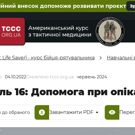
ійний внесок допоможе розвивати проєкт
З
Американський курс
з тактичної медицини
Life Saver) - курс бійця-рятувальника
Навчальні 
:
04.10.2022
Оновлено tccc.org.ua:
червень 2024
ь 16: Допомога при опік
Завантажити PDF
Перег
 до обраного