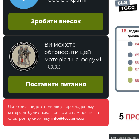
Допомога при опіках + попередження
гіпотермії
Зробити внесок
Підсумки
Ви можете
обговорити цей
матеріал на форумі
ТССС
Поставити питання
Якщо ви знайдете недолік у перекладеному
матеріалі, будь ласка, повідомте нам про це на
електронну скриньку
info@tccc.org.ua
.