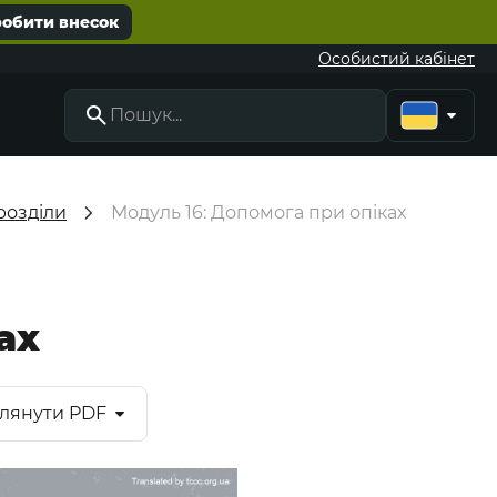
робити внесок
Особистий кабінет
розділи
Модуль 16: Допомога при опіках
ах
лянути PDF