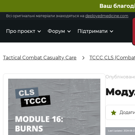
Ваш благод
Всі оригінальні матеріали знаходяться на
deployedmedicine.com
Про проєкт
Форум
Підтримати
Tactical Combat Casualty Care
TCCC CLS (Combat 
Опубліковано
Модул
Додати