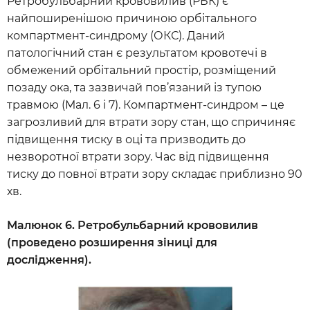
Ретробульбарний крововилив (РБК) є
найпоширенішою причиною орбітального
компартмент-синдрому (ОКС). Даний
патологічний стан є результатом кровотечі в
обмежений орбітальний простір, розміщений
позаду ока, та зазвичай пов’язаний із тупою
травмою (Мал. 6 і 7). Компартмент-синдром – це
загрозливий для втрати зору стан, що спричиняє
підвищення тиску в оці та призводить до
незворотної втрати зору. Час від підвищення
тиску до повної втрати зору складає приблизно 90
хв.
Малюнок 6. Ретробульбарний крововилив
(проведено розширення зіниці для
дослідження).