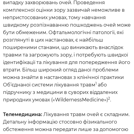
випадку захворювань очей. Проведення
комплексної оцінки зору зазвичай неможливе в
непристосованих умовах, тому навчання
швидкому розпізнаванню пошкоджень очей може
бути обмеженим. Офтальмологічні патології, які
розглянуті в цих настановах, є найбільш
поширеними станами, що виникають внаслідок
травми та загрожують зору, і потребують швидкої
ідентифікації та лікування для попередження його
втрати. Більш широкий огляд даної проблеми
можна знайти в настановах з клінічної практики
1
Об’єднаної системи лікування травм
або
підручнику з медицини в суворих віддалених
2
природних умовах («WildernessMedicine»)
.
Телемедицина:
Лікування травм очей є складним.
Детальну інформацію стосовно фізикального
обстеження можна передати лише за допомогою