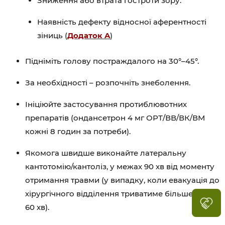
Зниження або втрата гостроти зору.
Наявність дефекту відносної аферентності
зіниць (
Додаток A
)
Підніміть голову постраждалого на 30°–45°.
За необхідності – розпочніть знеболення.
Ініціюйте застосування протиблювотних
препаратів (ондансетрон 4 мг ОРТ/ВВ/ВК/ВМ
кожні 8 годин за потреби).
Якомога швидше виконайте латеральну
кантотомію/кантоліз, у межах 90 хв від моменту
отримання травми (у випадку, коли евакуація до
хірургічного відділення триватиме більше, ніж
60 хв).