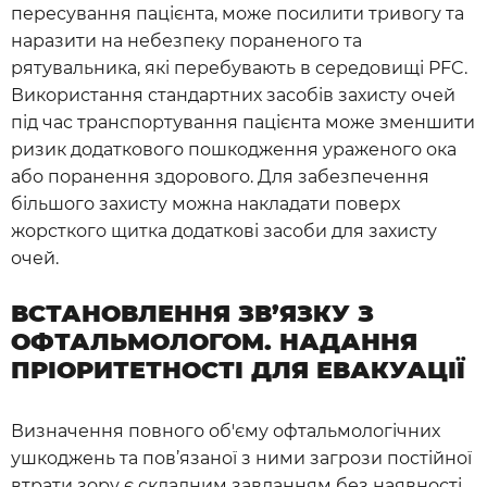
пересування пацієнта, може посилити тривогу та
наразити на небезпеку пораненого та
рятувальника, які перебувають в середовищі PFC.
Використання стандартних засобів захисту очей
під час транспортування пацієнта може зменшити
ризик додаткового пошкодження ураженого ока
або поранення здорового. Для забезпечення
більшого захисту можна накладати поверх
жорсткого щитка додаткові засоби для захисту
очей.
ВСТАНОВЛЕННЯ ЗВ’ЯЗКУ З
ОФТАЛЬМОЛОГОМ. НАДАННЯ
ПРІОРИТЕТНОСТІ ДЛЯ ЕВАКУАЦІЇ
Визначення повного об'єму офтальмологічних
ушкоджень та пов’язаної з ними загрози постійної
втрати зору є складним завданням без наявності