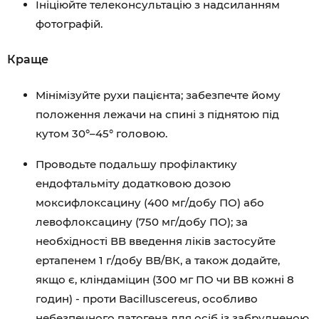
Ініціюйте телеконсультацію з надсиланням
фотографій.
Краще
Мінімізуйте рухи пацієнта; забезпечте йому
положення лежачи на спині з піднятою під
кутом 30°–45° головою.
Проводьте подальшу профілактику
ендофтальміту додатковою дозою
моксифлоксацину (400 мг/добу ПО) або
левофлоксацину (750 мг/добу ПО); за
необхідності ВВ введення ліків застосуйте
ертапенем 1 г/добу ВВ/ВК, а також додайте,
якщо є, кліндаміцин (300 мг ПО чи ВВ кожні 8
годин) - проти Bacilluscereus, особливо
небезпечного патогена для осіб із забрудненою