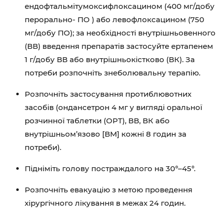
ендофтальмітумоксифлоксацином (400 мг/добу
перорально- ПО ) або левофлоксацином (750
мг/добу ПО); за необхідності внутрішньовенного
(ВВ) введення препаратів застосуйте ертапенем
1 г/добу ВВ або внутрішньокістково (ВК). За
потреби розпочніть знеболювальну терапію.
Розпочніть застосування протиблювотних
засобів (ондансетрон 4 мг у вигляді оральної
розчинної таблетки (ОРТ), ВВ, ВК або
внутрішньом’язово [ВМ] кожні 8 годин за
потреби).
Підніміть голову постраждалого на 30°–45°.
Розпочніть евакуацію з метою проведення
хірургічного лікування в межах 24 годин.