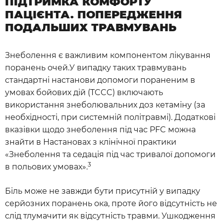
ПІДТРИМКА КОМФОРТУ
ПАЦІЄНТА. ПОПЕРЕДЖЕННЯ
ПОДАЛЬШИХ ТРАВМУВАНЬ
Знеболення є важливим компонентом лікування
поранень очей.У випадку таких травмувань
стандартні настанови допомоги пораненим в
умовах бойових дій (TCCC) включають
використання знеболювальних доз кетаміну (за
необхідності, при системній політравмі). Додаткові
вказівки щодо знеболення під час PFC можна
знайти в Настановах з клінічної практики
«Знеболення та седація під час тривалої допомоги
3
в польових умовах».
Біль може не завжди бути присутній у випадку
серйозних поранень ока, проте його відсутність не
слід тлумачити як відсутність травми. Ушкодження