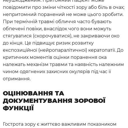
неушкодженим. Притомний пацієнт може
повідомити про зміни чіткості зору або біль в очах;
непритомний поранений не може цього зробити.
При термічній травмі обличчя часто бувають
обпечені повіки, внаслідок чого вони можуть
стягуватися (скорочуватися), не закриваючи око
до кінця. Це підвищує ризик розвитку
експозиційної (нейропаралітичної) кератопатії. До
критичних моментів оцінки поранення ока
належать механізм травми та наявність належним
чином одягнених захисних окулярів під час її
отримання.
ОЦІНЮВАННЯ ТА
ДОКУМЕНТУВАННЯ ЗОРОВОЇ
ФУНКЦІЇ
Гострота зору є життєво важливим показником