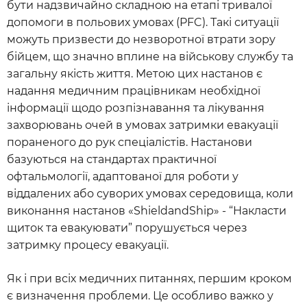
бути надзвичайно складною на етапі тривалої
допомоги в польових умовах (PFC). Такі ситуації
можуть призвести до незворотної втрати зору
бійцем, що значно вплине на військову службу та
загальну якість життя. Метою цих настанов є
надання медичним працівникам необхідної
інформації щодо розпізнавання та лікування
захворювань очей в умовах затримки евакуації
пораненого до рук спеціалістів. Настанови
базуються на стандартах практичної
офтальмології, адаптованої для роботи у
віддалених або суворих умовах середовища, коли
виконання настанов «ShieldandShip» - “Накласти
щиток та евакуювати” порушується через
затримку процесу евакуації.
Як і при всіх медичних питаннях, першим кроком
є визначення проблеми. Це особливо важко у