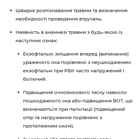
Швидке розпізнавання травми та визначення
необхідності проведення втручань.
Наявність в анамнезі травми з будь-якою із
наступних ознак:
Екзофтальм: зміщення вперед (випинання)
ураженого ока порівняно з неушкодженим;
екзофтальм при РБК часто напружений і
болючий.
Підвищення очноямкового тиску навколо
пошкодженого ока або підвищення ВОТ, що
визначаються при пальпації (підвищений
опір та напруження порівняно з
протилежним оком).