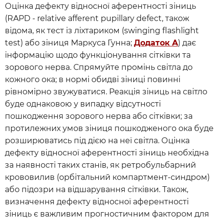
Оцінка дефекту відносної аферентності зіниць
(RAPD - relative afferent pupillary defect, також
відома, як тест із ліхтариком (swinging flashlight
test) або зіниця Маркуса Гунна;
Додаток A
) дає
інформацію щодо функціонування сітківки та
зорового нерва. Спрямуйте промінь світла до
кожного ока; в нормі обидві зіниці повинні
рівномірно звужуватися. Реакція зіниць на світло
буде однаковою у випадку відсутності
пошкодження зорового нерва або сітківки; за
протилежних умов зіниця пошкодженого ока буде
розширюватись під дією на неї світла. Оцінка
дефекту відносної аферентності зіниць необхідна
за наявності таких станів, як ретробульбарний
крововилив (орбітальний компартмент-синдром)
або підозри на відшарування сітківки. Також,
визначення дефекту відносної аферентності
зіниць є важливим прогностичним фактором для