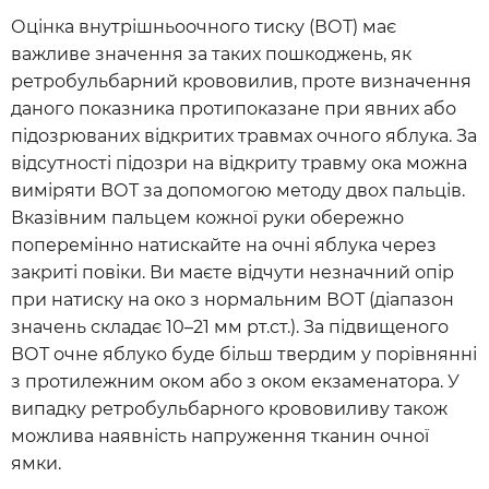
Оцінка внутрішньоочного тиску (ВОТ) має
важливе значення за таких пошкоджень, як
ретробульбарний крововилив, проте визначення
даного показника протипоказане при явних або
підозрюваних відкритих травмах очного яблука. За
відсутності підозри на відкриту травму ока можна
виміряти ВОТ за допомогою методу двох пальців.
Вказівним пальцем кожної руки обережно
поперемінно натискайте на очні яблука через
закриті повіки. Ви маєте відчути незначний опір
при натиску на око з нормальним ВОТ (діапазон
значень складає 10–21 мм рт.ст.). За підвищеного
ВОТ очне яблуко буде більш твердим у порівнянні
з протилежним оком або з оком екзаменатора. У
випадку ретробульбарного крововиливу також
можлива наявність напруження тканин очної
ямки.