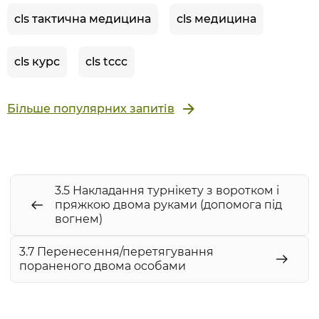
cls тактична медицина
cls медицина
cls курс
cls tccc
Більше популярних запитів
3.5 Накладання турнікету з воротком і
пряжкою двома руками (допомога під
вогнем)
3.7 Перенесення/перетягування
пораненого двома особами