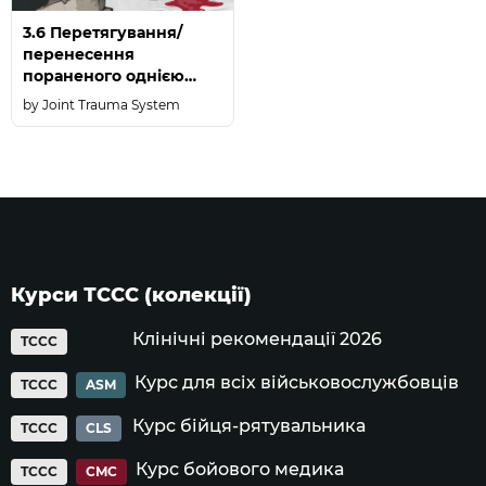
3.6 Перетягування/
перенесення
пораненого однією
особою
Joint Trauma System
Курси ТССС (колекції)
Клінічні рекомендації 2026
TCCC
Курс для всіх військовослужбовців
TCCC
ASM
Курс бійця-рятувальника
TCCC
CLS
Курс бойового медика
TCCC
CMC