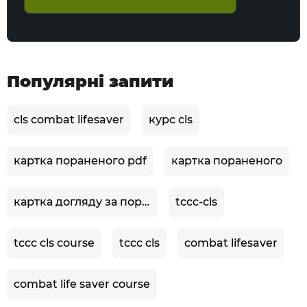
Популярні запити
cls combat lifesaver
курс cls
картка пораненого pdf
картка пораненого
картка догляду за пораненим в бою
tccc-cls
tccc cls course
tccc cls
combat lifesaver
combat life saver course