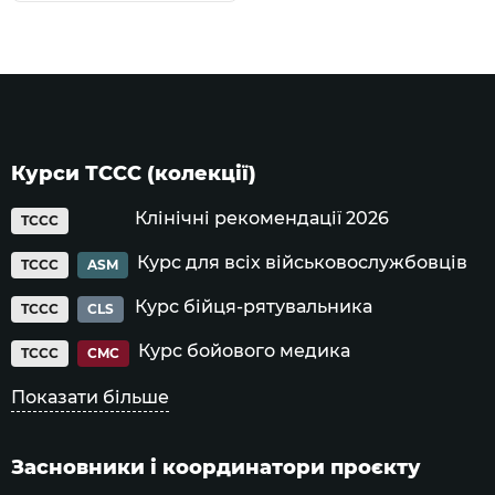
Курси ТССС (колекції)
Клінічні рекомендації 2026
TCCC
Курс для всіх військовослужбовців
TCCC
ASM
Курс бійця-рятувальника
TCCC
CLS
Курс бойового медика
TCCC
CMC
Показати більше
Засновники і координатори проєкту