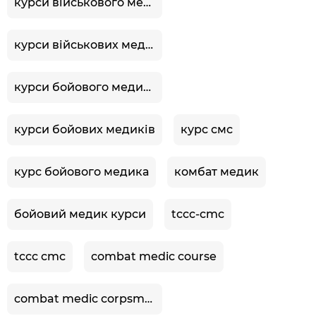
курси військового медика
курси військових медиків
курси бойового медика
курси бойових медиків
курс смс
курс бойового медика
комбат медик
бойовий медик курси
tccc-cmc
tccc cmc
combat medic course
combat medic corpsman