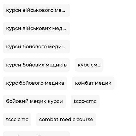
курси військового медика
курси військових медиків
курси бойового медика
курси бойових медиків
курс смс
курс бойового медика
комбат медик
бойовий медик курси
tccc-cmc
tccc cmc
combat medic course