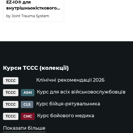
EZ-IO® для
внутрішньокісткового
введення в плечову
Joint Trauma System
кістку
Курси ТССС (колекції)
Клінічні рекомендації 2026
TCCC
Курс для всіх військовослужбовців
TCCC
ASM
Курс бійця-рятувальника
TCCC
CLS
Курс бойового медика
TCCC
CMC
Показати більше