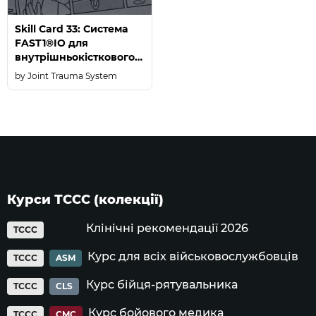
Skill Card 33: Система
FAST1®IO для
внутрішньокісткового
введення в груднину
Joint Trauma System
Курси ТССС (колекції)
Клінічні рекомендації 2026
TCCC
Курс для всіх військовослужбовців
TCCC
ASM
Курс бійця-рятувальника
TCCC
CLS
Курс бойового медика
TCCC
CMC