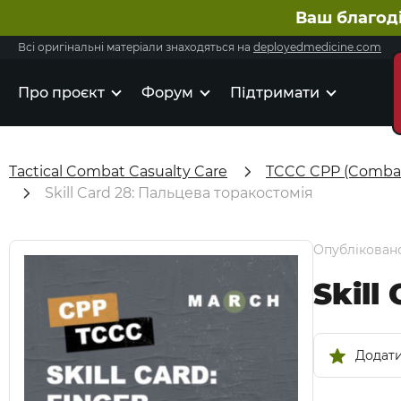
Ваш благод
Всі оригінальні матеріали знаходяться на
deployedmedicine.com
Про проєкт
Форум
Підтримати
Tactical Combat Casualty Care
TCCC CPP (Combat
Skill Card 28: Пальцева торакостомія
Опубліковано
Skill
Додати