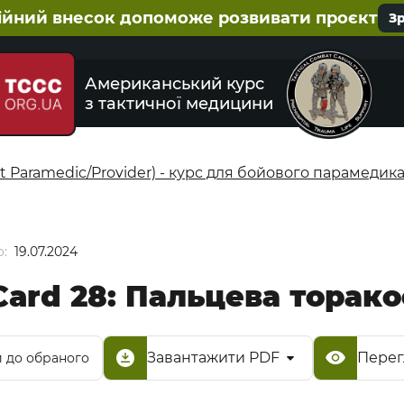
ійний внесок допоможе розвивати проєкт
З
Американський курс
з тактичної медицини
 Paramedic/Provider) - курс для бойового парамедик
:
19.07.2024
 Card 28: Пальцева торак
Завантажити PDF
Перег
 до обраного