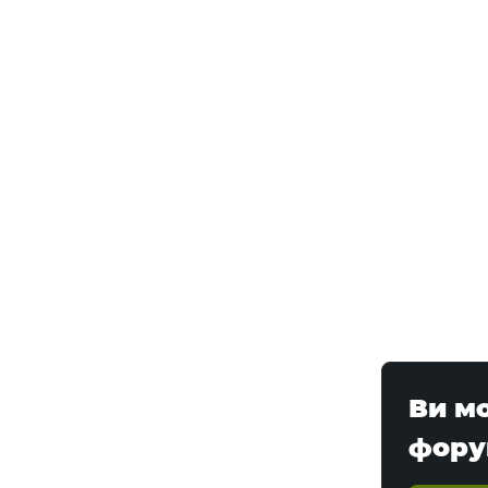
Ви м
фору