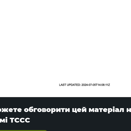
ожете обговорити цей матеріал 
мі ТССС