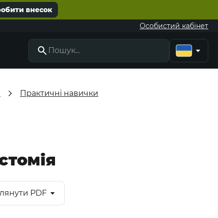
робити внесок
Особистий кабінет
а
Практичні навички
остомія
лянути PDF