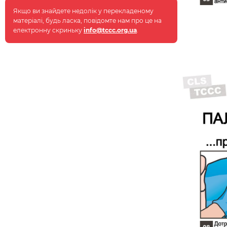
Якщо ви знайдете недолік у перекладеному
матеріалі, будь ласка, повідомте нам про це на
електронну скриньку
info@tccc.org.ua
.