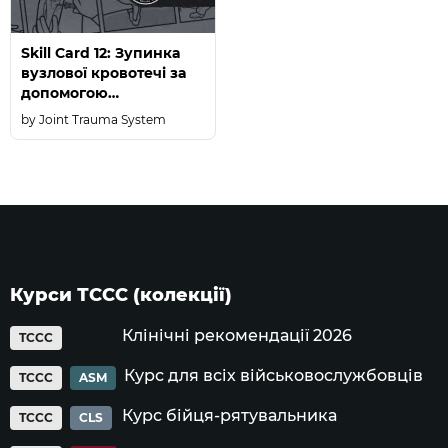
Skill Card 12: Зупинка
вузлової кровотечі за
допомогою
імповізованого
Joint Trauma System
пристрою для
створення тиску (ПСТ)
Курси ТССС (колекції)
Клінічні рекомендації 2026
TCCC
Курс для всіх військовослужбовців
TCCC
ASM
Курс бійця-рятувальника
TCCC
CLS