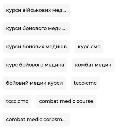
курси військових медиків
курси бойового медика
курси бойових медиків
курс смс
курс бойового медика
комбат медик
бойовий медик курси
tccc-cmc
tccc cmc
combat medic course
combat medic corpsman