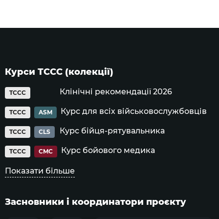
Курси ТССС (колекції)
Клінічні рекомендації 2026
TCCC
Курс для всіх військовослужбовців
TCCC
ASM
Курс бійця-рятувальника
TCCC
CLS
Курс бойового медика
TCCC
CMC
Показати більше
Засновники і координатори проєкту