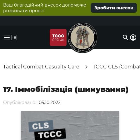
Ваш благодійний внесок допоможе
Зробити внесок
розвивати проєкт
Tactical Combat Casualty Care
TCCC CLS (Combat 
17. Іммобілізація (шинування)
Опубліковано:
05.10.2022