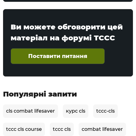
Ви можете обговорити цей
матеріал на форумі ТССС
Поставити питання
Популярні запити
cls combat lifesaver
курс cls
tccc-cls
tccc cls course
tccc cls
combat lifesaver