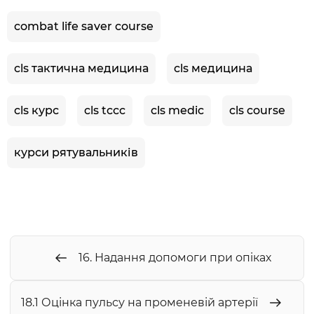
combat life saver course
cls тактична медицина
cls медицина
cls курс
cls tccc
cls medic
cls course
курси рятувальників
16. Надання допомоги при опіках
18.1 Оцінка пульсу на променевій артерії