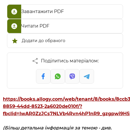
Завантажити PDF
Читати PDF
Додати до обраного
Поділитись матеріалом:
https://books.allogy.com/web/tenant/8/books/8ccb
8859-44dd-8523-2a6020de010f/?
fbclid=IwAR0ZzJCs7NLVb4Rvn4hP1nR9_gzgpwi9H
(Більш детальна інформація за темою - див.