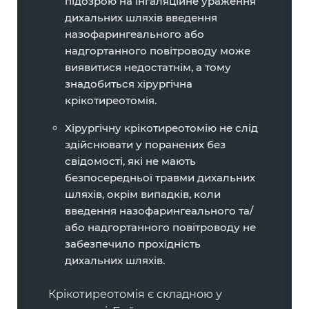
підозрою на інгаляційне ураження
дихальних шляхів введення
назофарингеального або
надгортанного повітроводу може
виявитися недостатнім, а тому
знадобиться хірургічна
крікотиреотомія.
Хірургічну крікотиреотомію не слід
здійснювати у поранених без
свідомості, які не мають
безпосередньої травми дихальних
шляхів, окрім випадків, коли
введення назофарингеального та/
або надгортанного повітроводу не
забезпечило прохідність
дихальних шляхів.
Крікотиреотомія є складною у