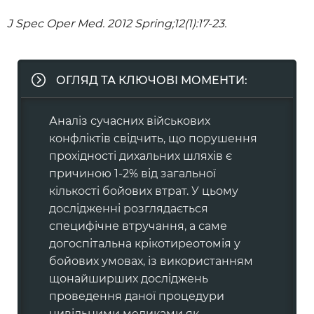
J Spec Oper Med. 2012 Spring;12(1):17-23.
ОГЛЯД ТА КЛЮЧОВІ МОМЕНТИ:
Аналіз сучасних військових
конфліктів свідчить, що порушення
прохідності дихальних шляхів є
причиною 1-2% від загальної
кількості бойових втрат. У цьому
дослідженні розглядається
специфічне втручання, а саме
догоспітальна крікотиреотомія у
бойових умовах, із використанням
щонайширших досліджень
проведення даної процедури
цивільними медиками як