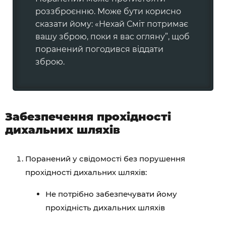
роззброєнню. Може бути корисно
сказати йому: «Нехай Сміт потримає
вашу зброю, поки я вас огляну”, щоб
поранений погодився віддати
зброю.
Забезпечення прохідності
дихальних шляхів
Поранений у свідомості без порушення
прохідності дихальних шляхів:
Не потрібно забезпечувати йому
прохідність дихальних шляхів