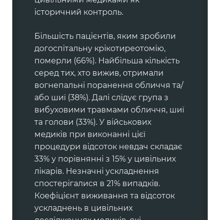
історичний контроль.
Більшість пацієнтів, яким зробили
догоспітальну крікотиреотомію,
померли (66%). Найбільша кількість
серед тих, хто вижив, отримали
вогнепальні поранення обличчя та/
або шиї (38%). Далі слідує група з
вибуховими травмами обличчя, шиї
та голови (33%). У військових
медиків при виконанні цієї
процедури відсоток невдач складає
33% у порівнянні з 15% у цивільних
лікарів. Незначні ускладнення
спостерігалися в 21% випадків.
Коефіцієнт виживання та відсоток
ускладнень в цивільних