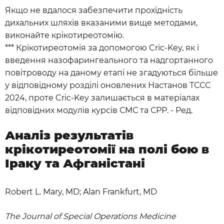
Якщо не вдалося забезпечити прохідність
дихальних шляхів вказаними вище методами,
виконайте крікотиреотомію.
*** Крікотиреотомія за допомогою Cric-Key, як і
введення назофарингеального та надгортанного
повітроводу на даному етапі не згадуються більше
у відповідному розділі оновлених Настанов ТССС
2024, проте Cric-Key залишається в матеріалах
відповідних модулів курсів СМС та СРР. - Ред.
Аналіз результатів
крікотиреотомії на полі бою в
Іраку та Афганістані
Robert L. Mary, MD; Alan Frankfurt, MD
The Journal of Special Operations Medicine