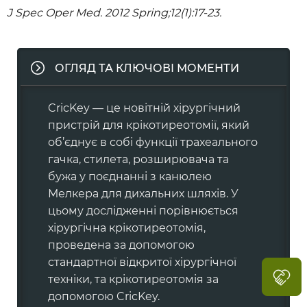
J Spec Oper Med. 2012 Spring;12(1):17-23.
ОГЛЯД ТА КЛЮЧОВІ МОМЕНТИ
CricKey — це новітній хірургічний
пристрій для крікотиреотомії, який
об’єднує в собі функції трахеального
гачка, стилета, розширювача та
бужа у поєднанні з канюлею
Мелкера для дихальних шляхів. У
цьому дослідженні порівнюється
хірургічна крікотиреотомія,
проведена за допомогою
стандартної відкритої хірургічної
техніки, та крікотиреотомія за
допомогою CricKey.