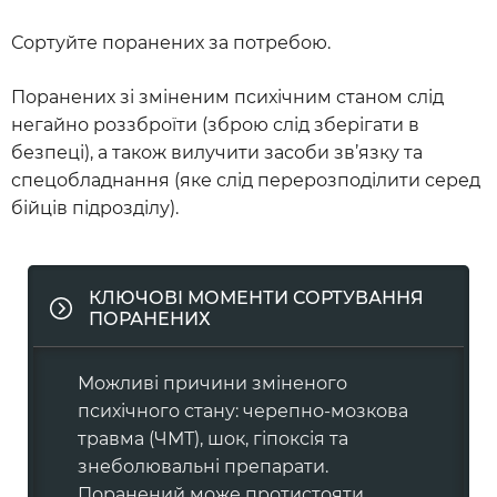
Сортуйте поранених за потребою.
Поранених зі зміненим психічним станом слід
негайно роззброїти (зброю слід зберігати в
безпеці), а також вилучити засоби зв’язку та
спецобладнання (яке слід перерозподілити серед
бійців підрозділу).
КЛЮЧОВІ МОМЕНТИ СОРТУВАННЯ
ПОРАНЕНИХ
Можливі причини зміненого
психічного стану: черепно-мозкова
травма (ЧМТ), шок, гіпоксія та
знеболювальні препарати.
Поранений може протистояти