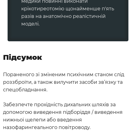
медики повинні виконати
крікотиреотомію щонайменше п'ять
разів на анатомічно реалістичній
моделі.
Підсумок
Пораненого зі зміненим психічним станом слід
роззброїти, а також вилучити засоби зв’язку та
спецобладнання.
Забезпечте прохідність дихальних шляхів за
допомогою виведення підборіддя / виведення
нижньої щелепи або введення
назофарингеального повітроводу.