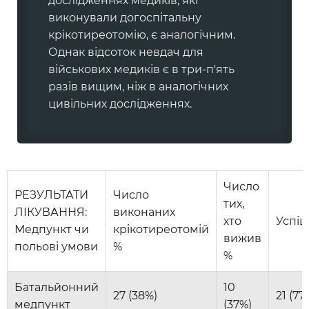
дослідженнях медиків, які
виконували догоспітальну
крікотиреотомію, є аналогічним.
Однак відсоток невдач для
військових медиків є в три-п'ять
разів вищим, ніж в аналогічних
цивільних дослідженнях.
Число
РЕЗУЛЬТАТИ
Число
тих,
ЛІКУВАННЯ:
виконаних
хто
Успіш
Медпункт чи
крікотиреотомій
вижив
польові умови
%
%
Батальйонний
10
27 (38%)
21 (77
медпункт
(37%)