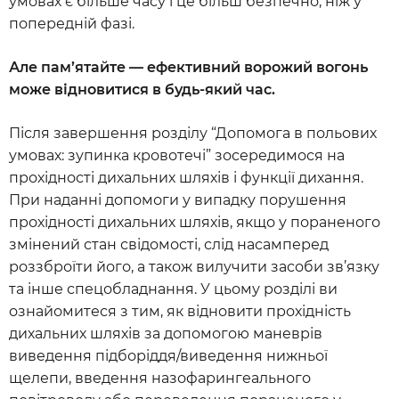
умовах є більше часу і це більш безпечно, ніж у
попередній фазі.
Але пам’ятайте — ефективний ворожий вогонь
може відновитися в будь-який час.
Після завершення розділу “Допомога в польових
умовах: зупинка кровотечі” зосередимося на
прохідності дихальних шляхів і функції дихання.
При наданні допомоги у випадку порушення
прохідності дихальних шляхів, якщо у пораненого
змінений стан свідомості, слід насамперед
роззброїти його, а також вилучити засоби зв’язку
та інше спецобладнання. У цьому розділі ви
ознайомитеся з тим, як відновити прохідність
дихальних шляхів за допомогою маневрів
виведення підборіддя/виведення нижньої
щелепи, введення назофарингеального