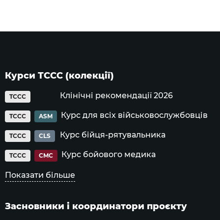
Курси ТССС (колекції)
Клінічні рекомендації 2026
TCCC
Курс для всіх військовослужбовців
TCCC
ASM
Курс бійця-рятувальника
TCCC
CLS
Курс бойового медика
TCCC
CMC
Показати більше
Засновники і координатори проєкту