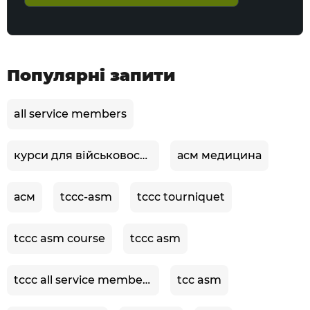
Популярні запити
all service members
курси для військовослужбовців
асм медицина
асм
tccc-asm
tccc tourniquet
tccc asm course
tccc asm
tccc all service members
tcc asm