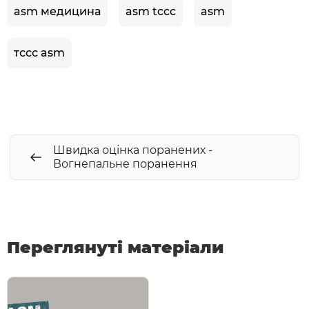
asm медицина
asm tccc
asm
тссс asm
Швидка оцінка поранених -
Вогнепальне поранення
Переглянуті матеріали