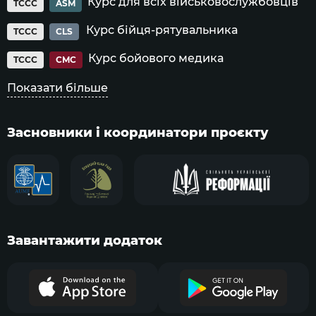
Курс для всіх військовослужбовців
TCCC
ASM
Курс бійця-рятувальника
TCCC
CLS
Курс бойового медика
TCCC
CMC
Показати більше
Засновники і координатори проєкту
Завантажити додаток