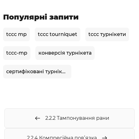
Популярні запити
tccc mp
tccc tourniquet
tccc турнікети
tccc-mp
конверсія турнікета
сертифіковані турнікети tccc
2.2.2 Тампонування рани
2.2.4 Компресійна повʼязка