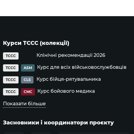
Курси ТССС (колекції)
Клінічні рекомендації 2026
TCCC
Курс для всіх військовослужбовців
TCCC
ASM
Курс бійця-рятувальника
TCCC
CLS
Курс бойового медика
TCCC
CMC
Показати більше
Засновники і координатори проєкту