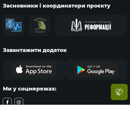
Засновники і координатори проєкту
Завантажити додаток
Ми у соцмережах:
Навігація
Меню
Розділи
Пошук
Акаунт
© Американський курс тактичної медицини TCCC для