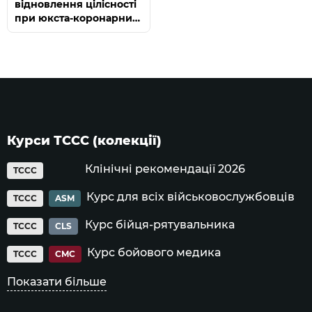
відновлення цілісності
при юкста-коронарних
пошкодженнях серця
Курси ТССС (колекції)
Клінічні рекомендації 2026
TCCC
Курс для всіх військовослужбовців
TCCC
ASM
Курс бійця-рятувальника
TCCC
CLS
Курс бойового медика
TCCC
CMC
Показати більше