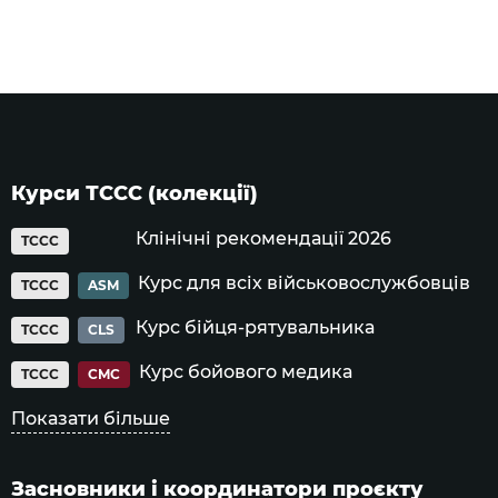
Курси ТССС (колекції)
Клінічні рекомендації 2026
TCCC
Курс для всіх військовослужбовців
TCCC
ASM
Курс бійця-рятувальника
TCCC
CLS
Курс бойового медика
TCCC
CMC
Показати більше
Засновники і координатори проєкту