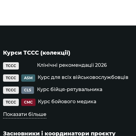
Курси ТССС (колекції)
Клінічні рекомендації 2026
TCCC
Курс для всіх військовослужбовців
TCCC
ASM
Курс бійця-рятувальника
TCCC
CLS
Курс бойового медика
TCCC
CMC
Показати більше
Засновники і координатори проєкту