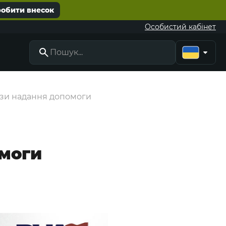
робити внесок
Особистий кабінет
ази надання допомоги
омоги