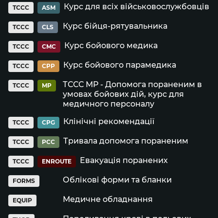
Курс для всіх військовослужбовців
TCCC
ASM
Курс бійця-рятувальника
TCCC
CLS
Курс бойового медика
TCCC
CMC
Курс бойового парамедика
TCCC
CPP
ТССС МР - Допомога пораненим в
TCCC
MP
умовах бойових дій, курс для
медичного персоналу
Клінічні рекомендації
TCCC
CPG
Тривала допомога пораненим
TCCC
PCC
Евакуація поранених
TCCC
ENROUTE
Облікові форми та бланки
FORMS
Медичне обладнання
EQUIP