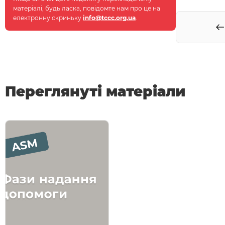
матеріалі, будь ласка, повідомте нам про це на
електронну скриньку
info@tccc.org.ua
.
Переглянуті матеріали