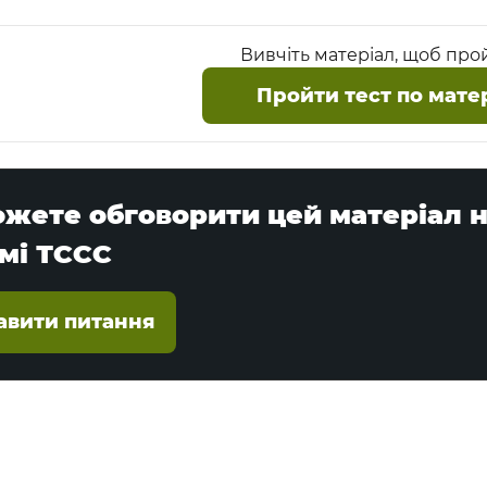
Вивчіть матеріал, щоб про
Пройти тест по мате
ожете обговорити цей матеріал 
мі ТССС
авити питання