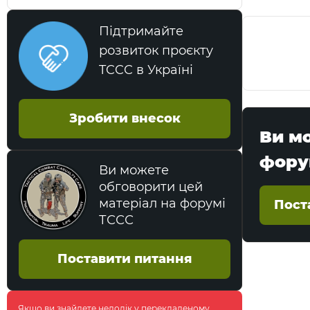
Підтримайте
розвиток проєкту
TCCC в Україні
Зробити внесок
Ви м
фору
Ви можете
обговорити цей
матеріал на форумі
Пост
ТССС
Поставити питання
Якщо ви знайдете недолік у перекладеному