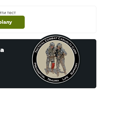
йти тест
ріалу
на