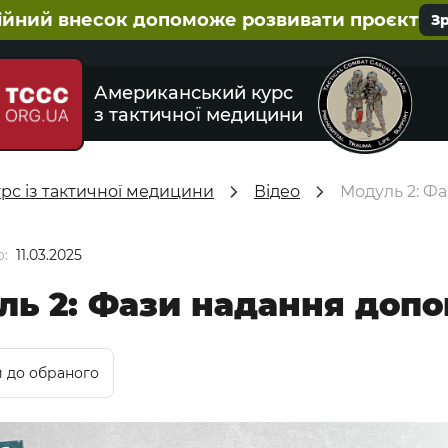
ійний внесок допоможе розвивати проєкт
З
Американський курс
з тактичної медицини
урс із тактичної медицини
Відео
Модуль 2: Ф
:
11.03.2025
ль 2: Фази надання доп
 до обраного