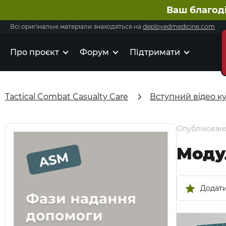
Ваш благод
Всі оригінальні матеріали знаходяться на
deployedmedicine.com
Про проєкт
Форум
Підтримати
Tactical Combat Casualty Care
Вступний відео к
Опубліковано
Моду
Додати