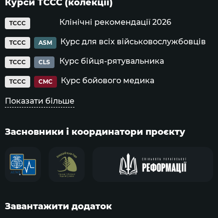
Курси ТССС (колекції)
Клінічні рекомендації 2026
TCCC
Курс для всіх військовослужбовців
TCCC
ASM
Курс бійця-рятувальника
TCCC
CLS
Курс бойового медика
TCCC
CMC
Показати більше
Засновники і координатори проєкту
Завантажити додаток