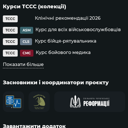
Курси ТССС (колекції)
Клінічні рекомендації 2026
TCCC
Курс для всіх військовослужбовців
TCCC
ASM
Курс бійця-рятувальника
TCCC
CLS
Курс бойового медика
TCCC
CMC
Показати більше
Засновники і координатори проєкту
Завантажити додаток